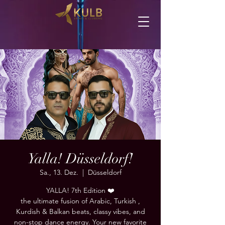
Yalla! Düsseldorf!
Sa., 13. Dez.
  |  
Düsseldorf
YALLA! 7th Edition ❤️
the ultimate fusion of Arabic, Turkish ,
Kurdish & Balkan beats, classy vibes, and
non-stop dance energy. Your new favorite