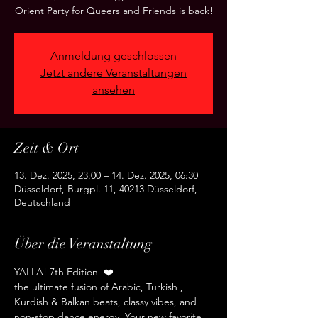
Orient Party for Queers and Friends is back!
Anmeldung geschlossen
Jetzt andere Veranstaltungen
ansehen
Zeit & Ort
13. Dez. 2025, 23:00 – 14. Dez. 2025, 06:30
Düsseldorf, Burgpl. 11, 40213 Düsseldorf,
Deutschland
Über die Veranstaltung
YALLA! 7th Edition  ❤️
the ultimate fusion of Arabic, Turkish , 
Kurdish & Balkan beats, classy vibes, and 
non-stop dance energy. Your new favorite 