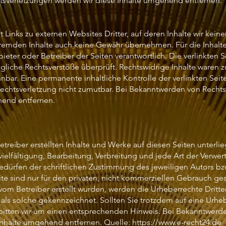
sverletzungen werden wir diese Inhalte umgehend entfernen.
 Links zu externen Websites Dritter, auf deren Inhalte wir kein
fremden Inhalte auch keine Gewähr übernehmen. Für die Inhalte d
bieter oder Betreiber der Seiten verantwortlich. Die verlinkten
gliche Rechtsverstöße überprüft. Rechtswidrige Inhalte waren 
nnbar. Eine permanente inhaltliche Kontrolle der verlinkten Sei
Rechtsverletzung nicht zumutbar. Bei Bekanntwerden von Recht
hend entfernen.
etreiber erstellten Inhalte und Werke auf diesen Seiten unter
vielfältigung, Bearbeitung, Verbreitung und jede Art der Verwe
dürfen der schriftlichen Zustimmung des jeweiligen Autors bzw
te sind nur für den privaten, nicht kommerziellen Gebrauch gest
t vom Betreiber erstellt wurden, werden die Urheberrechte Dritt
r als solche gekennzeichnet. Sollten Sie trotzdem auf eine Urhe
itten wir um einen entsprechenden Hinweis. Bei Bekanntwerd
 Inhalte umgehend entfernen. Quelle:
https://www.e-recht24.de