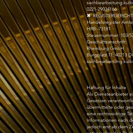
sachbearbeitung.kul
0221-29034166
✖ REGISTERGERICHT
Handelsregister Amts
HRB:-73181
Steuernummer: 103/5
Geschäftsanschrift:
Rheinburg GmbH
Burgplatz 11, 40213 D
sachbearbeitung.kul
Haftung für Inhalte
Als Diensteanbieter s
Gesetzen verantwortlic
übermittelte oder ge
eine rechtswidrige Tä
Informationen nach d
jedoch erst ab dem Z