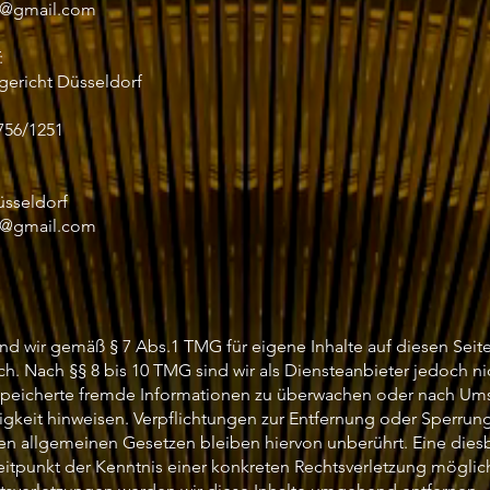
b@gmail.com
:
gericht Düsseldorf
756/1251
üsseldorf
b@gmail.com
ind wir gemäß § 7 Abs.1 TMG für eigene Inhalte auf diesen Sei
h. Nach §§ 8 bis 10 TMG sind wir als Diensteanbieter jedoch nic
speicherte fremde Informationen zu überwachen oder nach Ums
tigkeit hinweisen. Verpflichtungen zur Entfernung oder Sperru
en allgemeinen Gesetzen bleiben hiervon unberührt. Eine diesb
eitpunkt der Kenntnis einer konkreten Rechtsverletzung mögli