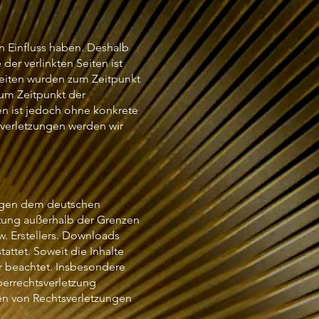
en Einfluss haben. Deshalb
er verlinkten Seiten ist
 Seiten wurden zum Zeitpunkt
zum Zeitpunkt der
ten ist jedoch ohne konkrete
sverletzungen werden wir
liegen dem deutschen
rtung außerhalb der Grenzen
. Erstellers. Downloads
attet. Soweit die Inhalte
er beachtet. Insbesondere
berrechtsverletzung
en von Rechtsverletzungen