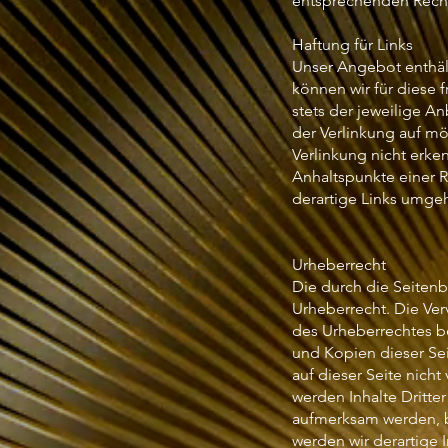
entsprechenden Recht
Haftung für Links
Unser Angebot enthält
können wir für diese 
stets der jeweilige An
der Verlinkung auf mö
Verlinkung nicht erke
Anhaltspunkte einer 
derartige Links umge
Urheberrecht
Die durch die Seitenb
Urheberrecht. Die Ver
des Urheberrechtes be
und Kopien dieser Sei
auf dieser Seite nich
werden Inhalte Dritte
aufmerksam werden, b
werden wir derartige