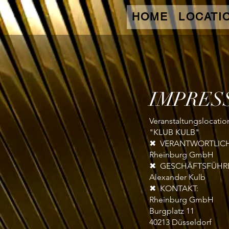
HOME
LOCATI
IMPRES
Veranstaltungslocatio
"KLUB KULB"
✖ VERANTWORTLICH
Rheinburg GmbH
✖ GESCHÄFTSFÜHRE
Alexander Kulb
✖ KONTAKT:
Rheinburg GmbH
Burgplatz 11
40213 Düsseldorf