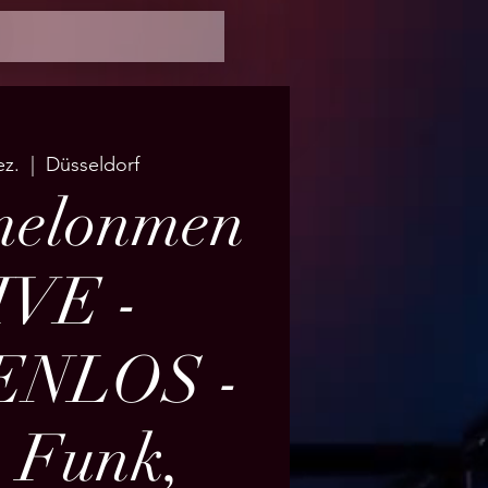
ez.
  |  
Düsseldorf
melonmen
IVE -
ENLOS -
, Funk,