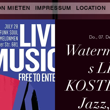
ON MIETEN
IMPRESSUM
LOCATION
Do., 07. D
Water
s L
KOST
Jazz