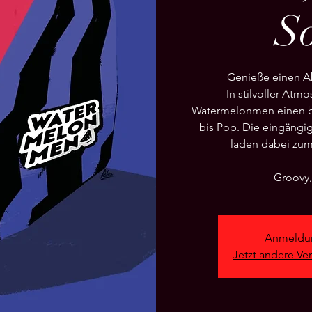
So
Genieße einen Ab
In stilvoller Atm
Watermelonmen einen b
bis Pop. Die eingäng
laden dabei zum 
Anmeldun
Jetzt andere Ve