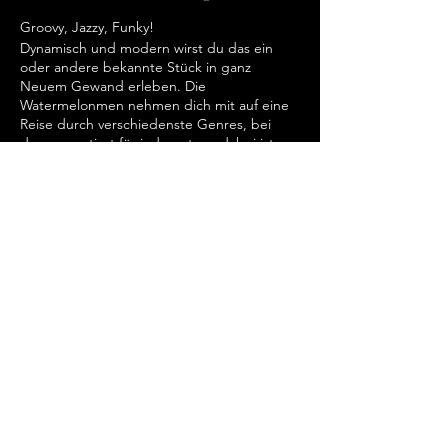
Groovy, Jazzy, Funky!
Dynamisch und modern wirst du das ein
oder andere bekannte Stück in ganz
Neuem Gewand erleben. Die
Watermelonmen nehmen dich mit auf eine
Reise durch verschiedenste Genres, bei
dem garantiert für jeden etwas dabei ist.
Diese Veranstaltung teilen
Rheinburg GmbH
Burgplatz
11 40213
Düsseldorf Altstadt
HRB - 73181 GF: A. Kulb