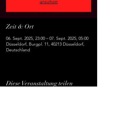
ansehen
Zeit & Ort
06. Sept. 2025, 23:00 – 07. Sept. 2025, 05:00
Düsseldorf, Burgpl. 11, 40213 Düsseldorf,
Deutschland
Diese Veranstaltung teilen
Rheinburg GmbH
Burgplatz
11 40213
Düsseldorf Altstadt