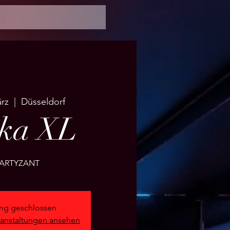
ärz
  |  
Düsseldorf
ska XL
g geschlossen
ranstaltungen ansehen