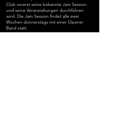
Club vorerst seine bekannte Jam Session
und seine Veranstaltungen durchführen
wird. Die Jam Session findet alle zwei
Wochen donnerstags mit einer Opener
Band statt.
Diese Veranstaltung teilen
Rheinburg GmbH
Burgplatz
11 40213
Düsseldorf Altstadt
HRB - 73181 GF: A. Kulb
E-
mail:
sachbearbeitung.kulb@gmail.com
E-