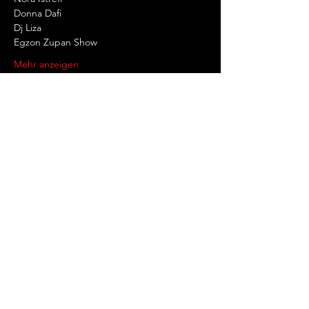
Donna Dafi
Dj Liza
Egzon Zupan Show
Mehr anzeigen
Diese Veranstaltung teilen
Rheinburg GmbH
Burgplatz
11 40213
Düsseldorf Altstadt
HRB - 73181 GF: A. Kulb
E-
mail:
sachbearbeitung.kulb@gmail.com